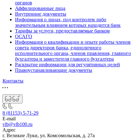
органов
Аффилированные лица
Внутренние документы
Информация о лицах, под контролем либо
значительным влиянием которых находится банк
Тарифы за услуги, предоставляемые банком
ОСАГО
Информация о квалификации и опыте работы членов
совета директоров банка, единоличного
исполнительного органа, членов правления, главного
бухгалтера и заместителя главного бухгалтера
Раскрытие информации для регулятивных целей
Правоустанавливающие документы
Контакты
8 (81153) 5-71-29
E-mail
vlb@vlb100.ru
Адрес
г. Великие Луки, ул. Комсомольская, д. 27а