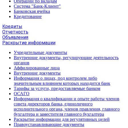
Операции по вкладам
Система "Банк-Клиент"
Банковская ячейка
Кредитование
Кредиты
Отчетность
Объявления
Раскрытие информации
Учредительные документы
Внутренние документы, регулирующие деятельность
органов
Аффилированные лица
Внутренние документы
Информация о лицах, под контролем либо
значительным влиянием которых находится банк
Тарифы за услуги, предоставляемые банком
ОСАГО
Информация о квалификации и опыте работы членов
совета директоров банка, единоличного
исполнительного органа, членов правления, главного
бухгалтера и заместителя главного бухгалтера
Раскрытие информации для регулятивных целей
Правоустанавливающие документы