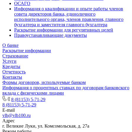
ОСАГО
Информация о квалификации и опыте работы членов
совета директоров банка, единоличного
исполнительного органа, членов правления, главного
бухгалтера и заместителя главного бухгалтера
Раскрытие информации для регулятивных целей
Правоустанавливающие документы
О банке
Раскрытие информации
Страхование
Услуги
Кредиты
Отчетность
Контакты
Формы договоров, используемые банком
Информация о процентных ставках по договорам банковского
вклада с физическими лицами
8 (81153) 5-71-29
8 (81153) 5-71-29
E-mail
vlb@vlb100.ru
Адрес
г. Великие Луки, ул. Комсомольская, д. 27а
Режим работы